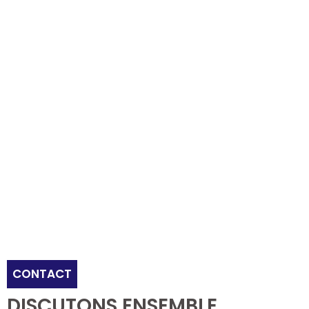
PODCAST
Réalisez et diffusez votre propre podcast : nous
vous accompagnons sur la stratégie,
l’enregistrement et le montage.
CONTACT
DISCUTONS ENSEMBLE