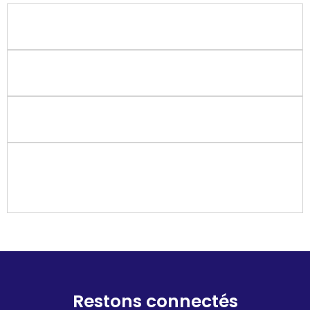
Plein Phare, qu'est-ce que c'est ?
Qui peut être interviewé sur le podcast ?
Comment soutenir le podcast Plein Phare ?
Sur quelles plateformes d'écoutes puis-je
m'abonner ?
Restons connectés